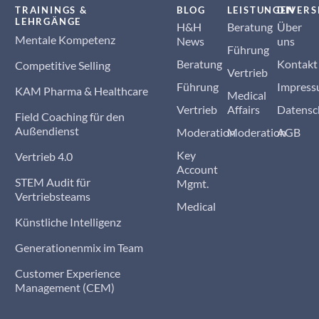
TRAININGS &
BLOG
LEISTUNGEN
DIVERS
LEHRGÄNGE
H&H
Beratung
Über
Mentale Kompetenz
News
uns
Führung
Beratung
Kontakt
Competitive Selling
Vertrieb
Führung
Impres
KAM Pharma & Healthcare
Medical
Vertrieb
Affairs
Datensc
Field Coaching für den
Außendienst
Moderation
Moderation
AGB
Key
Vertrieb 4.0
Account
STEM Audit für
Mgmt.
Vertriebsteams
Medical
Künstliche Intelligenz
Generationenmix im Team
Customer Experience
Management (CEM)