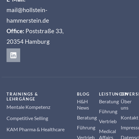
mail@hollstein-
hammerstein.de
Office:
Poststraße 33,
20354 Hamburg
TRAININGS &
BLOG
LEISTUNGEN
DIVERS
LEHRGÄNGE
H&H
Beratung
Über
Mentale Kompetenz
News
uns
Führung
Beratung
Kontakt
Competitive Selling
Vertrieb
Führung
Impres
KAM Pharma & Healthcare
Medical
Vertrieb
Affairs
Datensc