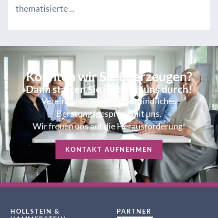
thematisierte ...
Konnten wir Sie überzeugen?
Dann starten Sie jetzt mit uns durch!
Vereinbaren Sie ein unverbindliches
Beratungsgespräch mit uns.
Wir freuen uns auf die Herausforderung!
KONTAKT AUFNEHMEN
HOLLSTEIN &
PARTNER