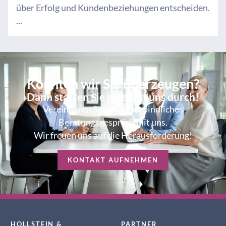
über Erfolg und Kundenbeziehungen entscheiden.
...
Konnten wir Sie überzeugen?
Dann starten Sie jetzt mit uns durch!
Vereinbaren Sie ein unverbindliches
Beratungsgespräch mit uns.
Wir freuen uns auf die Herausforderung!
KONTAKT AUFNEHMEN
HOLLSTEIN &
PARTNER