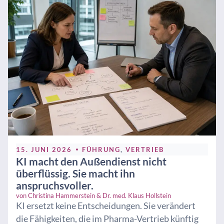
15. JUNI 2026
FÜHRUNG
,
VERTRIEB
KI macht den Außendienst nicht
überflüssig. Sie macht ihn
anspruchsvoller.
von
Christina Hammerstein & Dr. med. Klaus Hollstein
KI ersetzt keine Entscheidungen. Sie verändert
die Fähigkeiten, die im Pharma-Vertrieb künftig