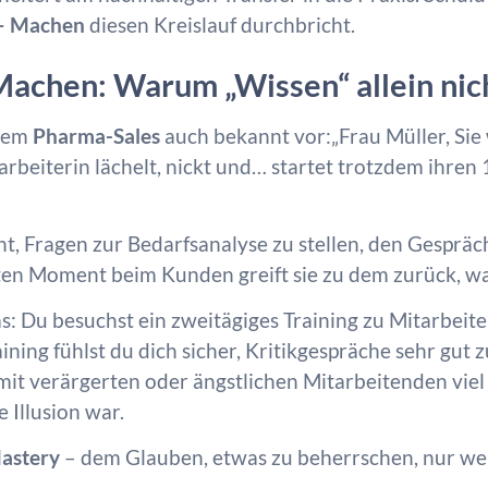
– Machen
diesen Kreislauf durchbricht.
achen: Warum „Wissen“ allein nich
 dem
Pharma-Sales
auch bekannt vor:„Frau Müller, Sie
tarbeiterin lächelt, nickt und… startet trotzdem ihr
rnt, Fragen zur Bedarfsanalyse zu stellen, den Gesprä
en Moment beim Kunden greift sie zu dem zurück, was 
: Du besuchst ein zweitägiges Training zu Mitarbeit
ining fühlst du dich sicher, Kritikgespräche sehr gut 
mit verärgerten oder ängstlichen Mitarbeitenden viel
e Illusion war.
Mastery
– dem Glauben, etwas zu beherrschen, nur wei