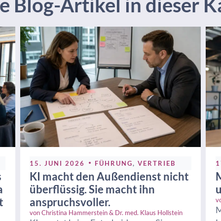
 Blog-Artikel in dieser K
15. JUNI 2026
FÜHRUNG
,
VERTRIEB
1
s
KI macht den Außendienst nicht
M
a
überflüssig. Sie macht ihn
u
t
anspruchsvoller.
v
M
von
Christina Hammerstein & Dr. med. Klaus Hollstein