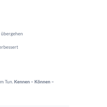
“ übergehen
erbessert
im Tun.
Kennen – Können –