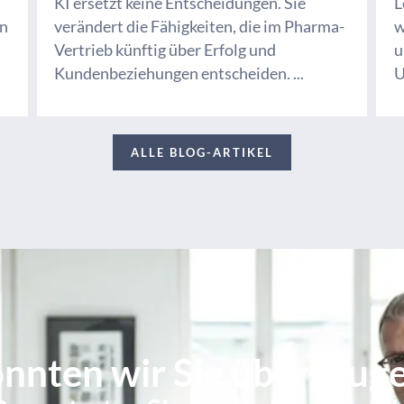
KI ersetzt keine Entscheidungen. Sie
L
en
verändert die Fähigkeiten, die im Pharma-
w
Vertrieb künftig über Erfolg und
u
Kundenbeziehungen entscheiden. ...
U
ALLE BLOG-ARTIKEL
nnten wir Sie überzeug