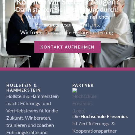
Konnten wir Sie überzeugen?
Dann starten Sie jetzt mit uns durch!
Vereinbaren Sie ein unverbindliches
Beratungsgespräch mit uns.
Wir freuen uns auf die Herausforderung!
KONTAKT AUFNEHMEN
HOLLSTEIN &
PARTNER
HAMMERSTEIN
Hollstein & Hammerstein
macht Führungs- und
Vertriebsteams fit für die
Die
Hochschule Fresenius
Zukunft. Wir beraten,
ist Zertifizierungs- &
trainieren und coachen
Kooperationspartner
Führungskräfte und