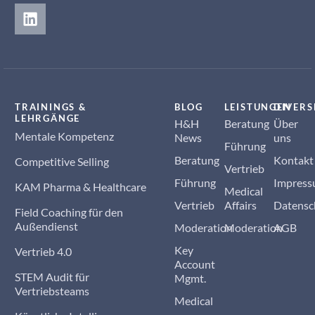
TRAININGS &
BLOG
LEISTUNGEN
DIVERS
LEHRGÄNGE
H&H
Beratung
Über
Mentale Kompetenz
News
uns
Führung
Beratung
Kontakt
Competitive Selling
Vertrieb
Führung
Impres
KAM Pharma & Healthcare
Medical
Vertrieb
Affairs
Datensc
Field Coaching für den
Außendienst
Moderation
Moderation
AGB
Key
Vertrieb 4.0
Account
STEM Audit für
Mgmt.
Vertriebsteams
Medical