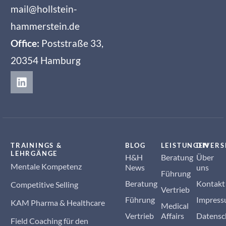
mail@hollstein-
hammerstein.de
Office:
Poststraße 33,
20354 Hamburg
TRAININGS &
BLOG
LEISTUNGEN
DIVERS
LEHRGÄNGE
H&H
Beratung
Über
Mentale Kompetenz
News
uns
Führung
Beratung
Kontakt
Competitive Selling
Vertrieb
Führung
Impres
KAM Pharma & Healthcare
Medical
Vertrieb
Affairs
Datensc
Field Coaching für den