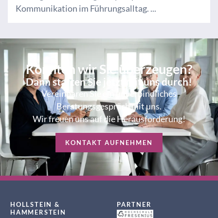
Kommunikation im Führungsalltag. ...
Konnten wir Sie überzeugen?
Dann starten Sie jetzt mit uns durch!
Vereinbaren Sie ein unverbindliches
Beratungsgespräch mit uns.
Wir freuen uns auf die Herausforderung!
KONTAKT AUFNEHMEN
HOLLSTEIN &
PARTNER
HAMMERSTEIN